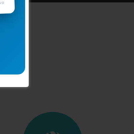
tuo
vità
 di cui