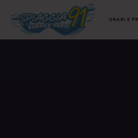
O
ORARI E P
R
C