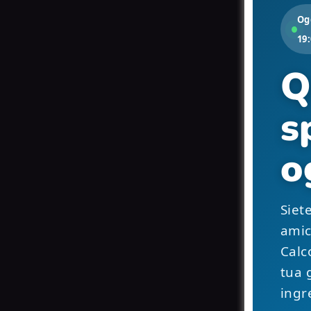
Ogg
19
Q
s
o
Siet
amic
Calco
tua 
ingr