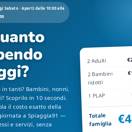
i Sabato · Aperti dalle 10:00 alle
:00
uanto
pendo
€
2 Adulti
ggi?
€
2 Bambini
ridotti
e in tanti? Bambini, nonni,
1 PLAP
i? Scoprilo in 10 secondi.
la il costo esatto della
€4
Totale
giornata a Spiaggia91 —
famiglia
essi e servizi, senza