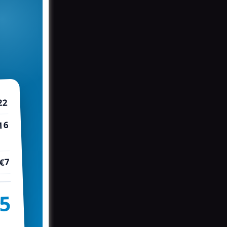
22
16
€7
5