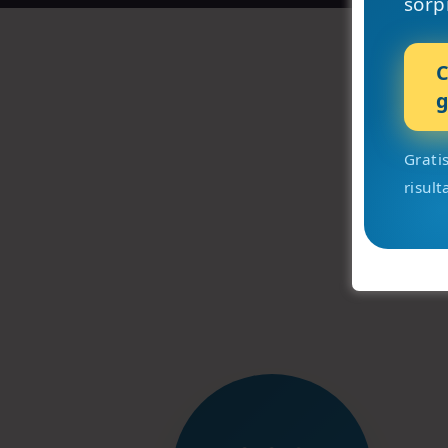
sorp
C
g
Gratis
Sco
risul
Scegli