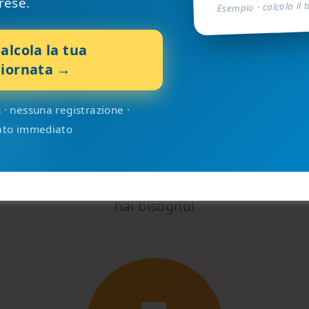
rese.
Esempio · calcola il 
alcola la tua
iornata →
 · nessuna registrazione ·
pri le Nostre Atti
tato immediato
 cosa ti interessa e accedi a tutte le informazioni
hai bisogno!