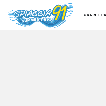
O
ORARI E P
R
C